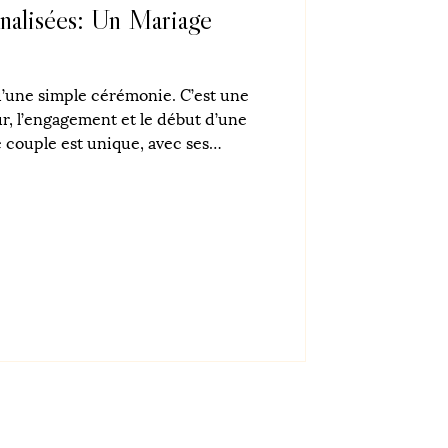
nalisées: Un Mariage
u’une simple cérémonie. C’est une
r, l’engagement et le début d’une
 couple est unique, avec ses
rêves. C’est pourquoi les
 gagnent en popularité : elles
iage qui reflète vraiment votre