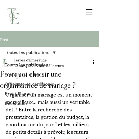
Post
Toutes les publications
Terres d'Emeraude
Toutes les publications
20 nov. 2025
3 min de lecture
Pourquoi choisir une
Wedding planner
organisatrice de mariage ?
Officiante de cérémonie
Event Planner
Organiser un mariage est un moment 
merveilleux… mais aussi un véritable 
Décoration
défi ! Entre la recherche des 
prestataires, la gestion du budget, la 
coordination du jour J et les milliers 
de petits détails à prévoir, les futurs 
mariés peuvent rapidement se sentir 