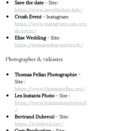
Save the date
 - Site: 
https://www.savethedate.bzh/
Crush Event 
- Instagram: 
https://www.instagram.com/cru
sh.event/
Elise Wedding 
- Site: 
https://domainelescouettes.fr/
Photographes & vidéastes
Thomas Pellan Photographie
 – 
Site : 
https://www.thomaspellan.net/
Les Instants Photo
 – Site : 
https://www.lesinstantsphotos.fr
/
Bertrand Dubreui
l - Site: 
https://b.dubreil.net/
Cozy Production 
- Site: 