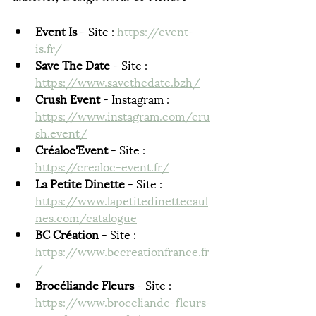
Event Is
 - Site : 
https://event-
is.fr/
Save The Date 
- Site : 
https://www.savethedate.bzh/
Crush Event
 - Instagram : 
https://www.instagram.com/cru
sh.event/
Créaloc'Event 
- Site : 
https://crealoc-event.fr/
La Petite Dinette 
- Site : 
https://www.lapetitedinettecaul
nes.com/catalogue
BC Création 
- Site : 
https://www.bccreationfrance.fr
/
Brocéliande Fleurs
 - Site : 
https://www.broceliande-fleurs-