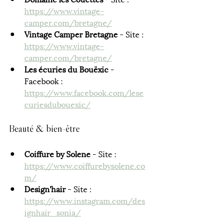
https://www.vintage-
camper.com/bretagne/
Vintage Camper Bretagne
 - Site : 
https://www.vintage-
camper.com/bretagne/
Les écuries du Bouëxic 
- 
Facebook : 
https://www.facebook.com/lese
curiesdubouexic/
Beauté & bien-être
Coiffure by Solene
 - Site : 
https://www.coiffurebysolene.co
m/
Design'hair
 - Site : 
https://www.instagram.com/des
ignhair_sonia/