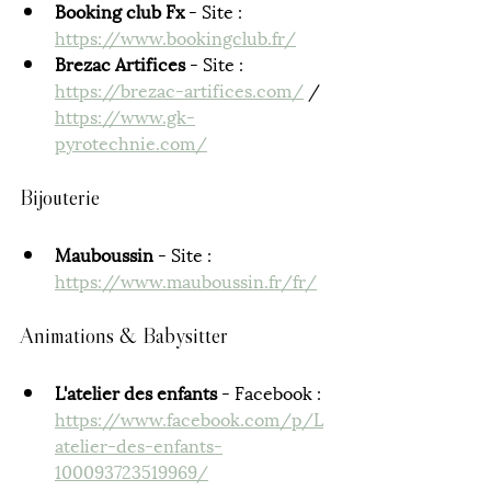
Booking club Fx
 - Site : 
https://www.bookingclub.fr/
Brezac Artifices
 - Site : 
https://brezac-artifices.com/
 / 
https://www.gk-
pyrotechnie.com/
Bijouterie 
Mauboussin
 - Site : 
https://www.mauboussin.fr/fr/
Animations & Babysitter
L'atelier des enfants 
- Facebook : 
https://www.facebook.com/p/L
atelier-des-enfants-
100093723519969/