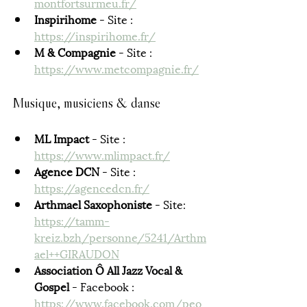
montfortsurmeu.fr/
Inspirihome
 - Site : 
https://inspirihome.fr/
M & Compagnie 
- Site : 
https://www.metcompagnie.fr/
Musique, musiciens & danse
ML Impact 
- Site : 
https://www.mlimpact.fr/
Agence DCN
 - Site : 
https://agencedcn.fr/
Arthmael Saxophoniste 
- Site:  
https://tamm-
kreiz.bzh/personne/5241/Arthm
ael++GIRAUDON
Association Ô All Jazz Vocal & 
Gospel 
- Facebook : 
https://www.facebook.com/peo