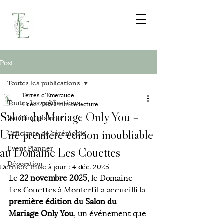
Post
Toutes les publications
Terres d'Emeraude
Toutes les publications
4 déc. 2025
3 min de lecture
Salon du Mariage Only You –
Wedding planner
Une première édition inoubliable
Officiante de cérémonie
Event Planner
au Domaine Les Couettes
Décoration
Dernière mise à jour :
4 déc. 2025
Le 
22 novembre 2025
, le Domaine 
Les Couettes à Monterfil a accueilli la 
première édition du Salon du 
Mariage Only You
, un événement que 