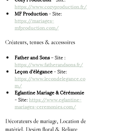
https://www.cozyproduction.fr/
MF Production 
- Site: 
https://mariages-
mfproduction.com/
Créateurs, tenues & accessoires
Father and Sons
 – Site : 
https://www.fatherandsons.fr/
Leçon d'élégance
 - Site: 
https://www.lecondelegance.co
m/
Eglantine Mariage & Cérémonie 
- Site: 
https://www.eglantine-
mariages-ceremonies.com/
Décorateurs de mariage, Location de 
matériel, Design floral & Reliure