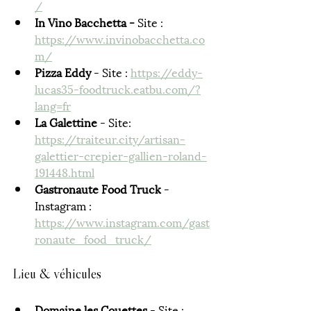
/
In Vino Bacchetta - 
Site : 
https://www.invinobacchetta.co
m/
Pizza Eddy
 - Site : 
https://eddy-
lucas35-foodtruck.eatbu.com/?
lang=fr
La Galettine 
- Site: 
https://traiteur.city/artisan-
galettier-crepier-gallien-roland-
191448.html
Gastronaute Food Truck 
- 
Instagram : 
https://www.instagram.com/gast
ronaute_food_truck/
Lieu & véhicules 
Domaine les Couettes 
- Site : 